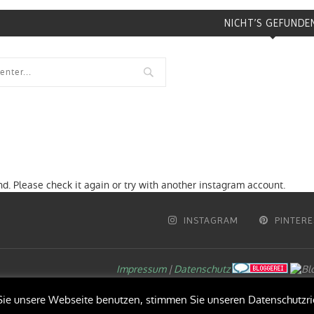
NICHT’S GEFUNDE
d. Please check it again or try with another instagram account.
INSTAGRAM
PINTERE
Impressum
|
Datenschutz
e unsere Webseite benutzen, stimmen Sie unseren Datenschutzric
BACK TO TOP