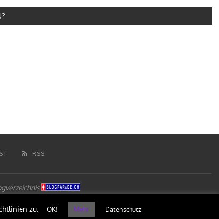
N?
ST
RSS
htlinien zu.
OK!
Mehr
Datenschutz