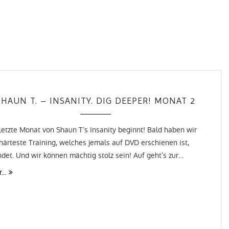
Shaun T.
SHAUN T. – INSANITY. DIG DEEPER! MONAT 2
letzte Monat von Shaun T’s Insanity beginnt! Bald haben wir
härteste Training, welches jemals auf DVD erschienen ist,
det. Und wir können mächtig stolz sein! Auf geht’s zur…
...