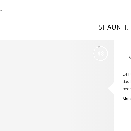
T.
SHAUN T.
9.3
Der 
das 
been
Mehr