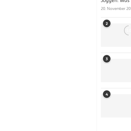
Joggen: Was 
20. November 20
2
5.
3
4